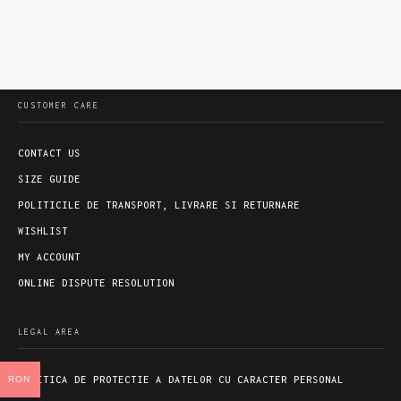
CUSTOMER CARE
CONTACT US
SIZE GUIDE
POLITICILE DE TRANSPORT, LIVRARE SI RETURNARE
WISHLIST
MY ACCOUNT
ONLINE DISPUTE RESOLUTION
LEGAL AREA
POLITICA DE PROTECTIE A DATELOR CU CARACTER PERSONAL
RON