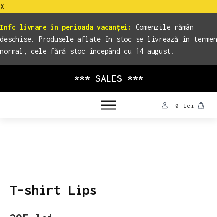
X
Info livrare în perioada vacanței:
Comenzile rămân
deschise. Produsele aflate în stoc se livrează în termen
normal, cele fără stoc începând cu 14 august.
*** SALES ***
0
lei
T-shirt Lips