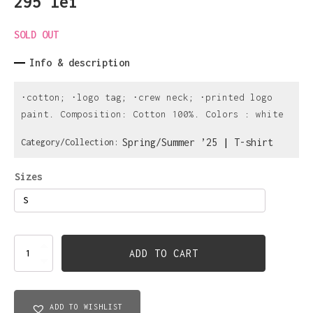
295
lei
SOLD OUT
Info & description
•cotton; •logo tag; •crew neck; •printed logo
paint. Composition: Cotton 100%. Colors : white
Spring/Summer ’25
|
T-shirt
Category/Collection:
Sizes
T-
ADD TO CART
shirt
Lips
quantity
ADD TO WISHLIST